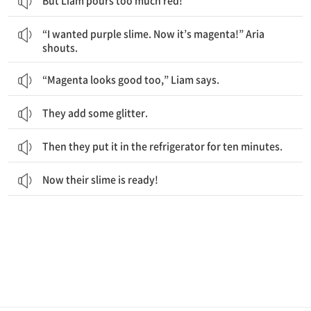
But Liam pours too much red!
“나는 자주색 슬라임을 원했어. 이제 자홍색이 됐잖아!” 아리아가 소리쳐요.
“I wanted purple slime. Now it’s magenta!” Aria
shouts.
“Magenta looks good too,” Liam says.
They add some glitter.
Then they put it in the refrigerator for ten minutes.
Now their slime is ready!