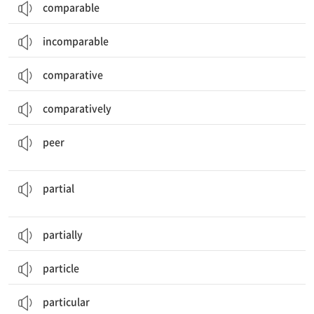
comparable
incomparable
comparative
comparatively
동료, (나이, 능력, 신분 등이) 동등한 사람; 응시하다, 자세히 들여다보다
peer
부분적인; 불공평한, 편파적인; 편애하는, (어떤 것을 특히) 좋아하는
partial
partially
particle
particular