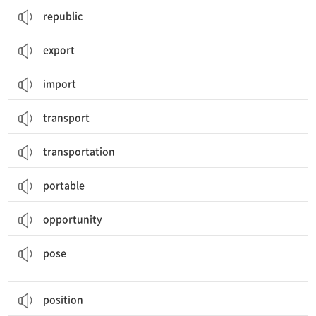
republic
export
import
transport
transportation
portable
opportunity
(이의, 위험 등을) 제기[야기]하다; 포즈[자세](를 취하다); 겉치레
pose
position
긍정적인, 적극적인; 분명한, 확신하는; 승낙의; 양수의, 양성인, 양극의