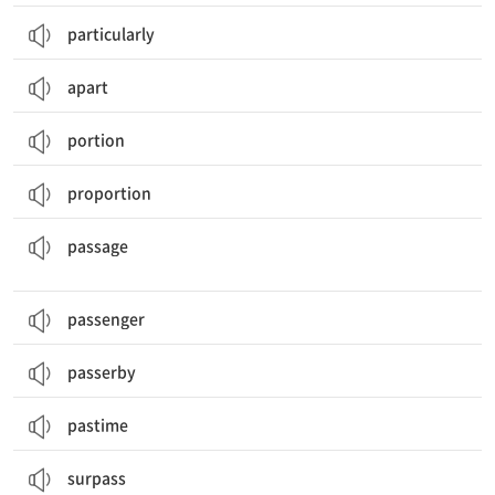
particularly
apart
portion
proportion
통로; (사람, 탈것 등의) 통행; 한 구절; (법안 등의) 통과; (시간의) 경과, 진행
passage
passenger
passerby
pastime
surpass