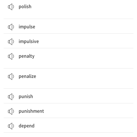
polish
impulse
impulsive
형벌, 처벌; 벌금; 불이익, [[경기]] (반칙에 대한) 페널티[벌칙/벌점]
penalty
(처)벌하다; 불리하게 하다; [[경기]] 반칙자에게 페널티를[벌칙을] 적용하다
penalize
punish
punishment
depend