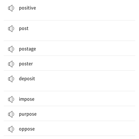
positive
우편(물)(을 발송하다); 직책; 위치; 기둥; 신문의 이름; 배치하다; 게시하다
post
postage
poster
계약금, 보증금; 예금(액); 퇴적물; 놓다, ~에 두다; 예금하다; 퇴적[침전]시키다
deposit
impose
purpose
oppose