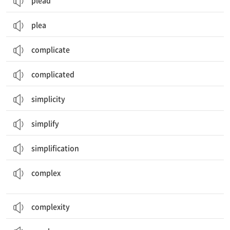
plead
plea
complicate
complicated
simplicity
simplify
simplification
복잡한; 복합[합성]의; 건물 단지; 복합체, 합성물; 콤플렉스, 강박관념
complex
complexity