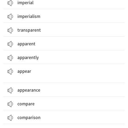
imperial
imperialism
transparent
apparent
apparently
~처럼 보이다, ~인 것 같다; (장소, TV, 법정 등에) 나타나다, 출현[출연]하다
appear
appearance
compare
comparison