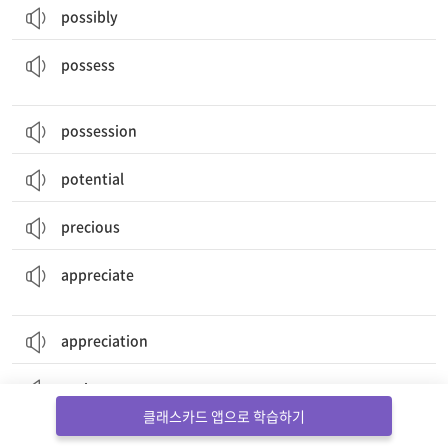
possibly
가지다, 소유하다; (감정, 생각 등이) 지배하다, ~의 마음을 사로잡다
possess
possession
potential
precious
이해하다, 알다, 깨닫다; 고맙게 여기다; 감상하다, 진가를 알다[인정하다]
appreciate
appreciation
praise
클래스카드 앱으로 학습하기
priceless