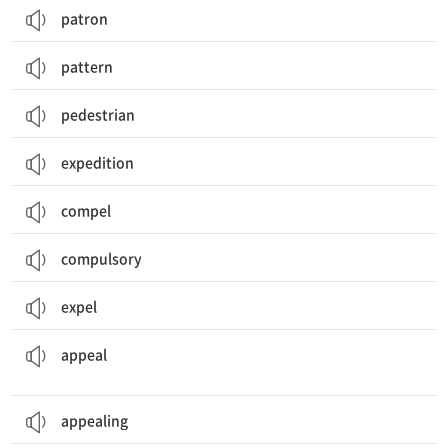
patron
pattern
pedestrian
expedition
compel
compulsory
expel
(도움, 정보 등을) 호소[간청](하다); ~의 흥미를 끌다; 항소[상고/상소](하다)
appeal
appealing
닦다, 윤이 나게 하다; 연마하다, 세련되게 다듬다; 광택(제); 윤 내기; 세련(됨)