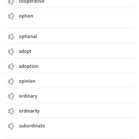
cooperative
선택(권), 선택의 자유; (학교의) 선택 과목; (자동차, 컴퓨터 등의) 옵션
option
optional
adopt
adoption
opinion
ordinary
ordinarily
~을 하위에 놓다; (지위, 계급이) 하위의, 하급의; 부차[부수]적인; 하급자
subordinate
조직화[동등화]하다; 조정하다; 꾸미다; 동등한 (것[사람]); 잘 조화되어 있는 것