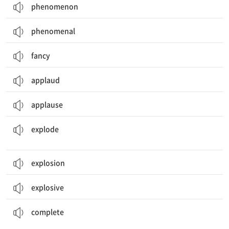
phenomenon
phenomenal
fancy
applaud
applause
폭발하다; 폭발시키다; (수, 양, 감정 등이) 크게 증가하다, 폭발하다
explode
explosion
explosive
전체의, 전부의; 완전한, 완성된; 끝내다, 완성하다; (서류 등을) 작성하다
complete