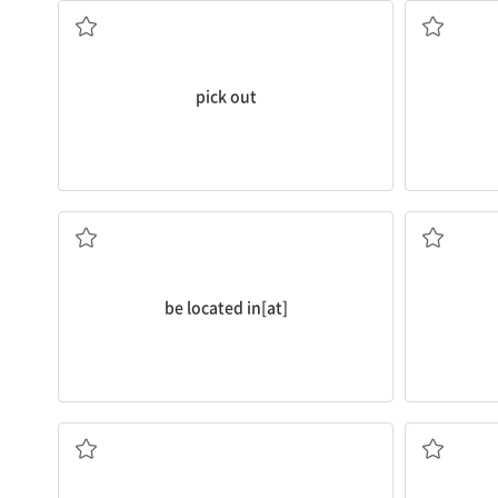
pick out
...에 있다, 위치하다
be located in[at]
새치기하다
...에