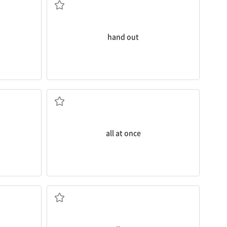
hand out
갑자기, 모두 동시에[한꺼번에]
all at once
...에 기여하다