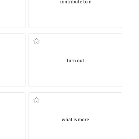
contribute to n
[잠그다]
...로 드러나다[밝혀지다], (전등, 수도 등을) 끄다
turn out
]
더욱이, 게다가
what is more