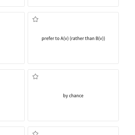
부]하다
(B하기보다) A하기를 더 좋아하다
prefer to A(v) (rather than B(v))
다
우연히, 뜻밖에
by chance
정도가 지나치다