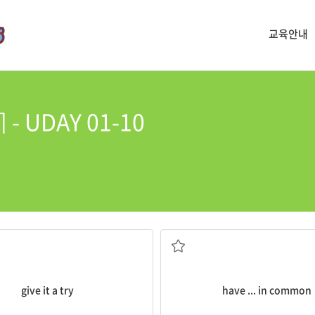
교육안내
- UDAY 01-10
시도하다[한번 해보다]
공통으로 ...을 갖고 있
give it a try
have ... in common