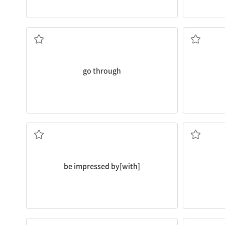
겪다
go through
...에 감동받다
be impressed by[with]
잘 어울리다[맞다]