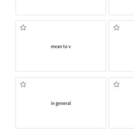
작정하다, 의도하다
돌아
mean to v
일반적으로
in general
고르다[선발하다], 알아보다[식별하다]