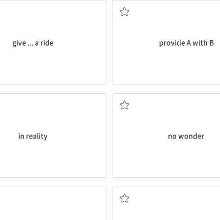
give ... a ride
provide A with B
실제는, 사실상
...은 당연하다, 놀랄 것도 
in reality
no wonder
 몰두[전념]하다, ...에 헌신하다
A가 B하는 것을 막다[못하게