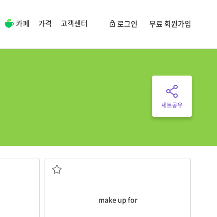
카페
가격
고객센터
로그인
무료 회원가입
세트공유
다
벌충[만회/보상]하다
make up for