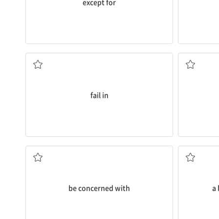
except for
...에 실패하다
fail in
...에 관심이 있다, ...와 관련되다
be concerned with
a 