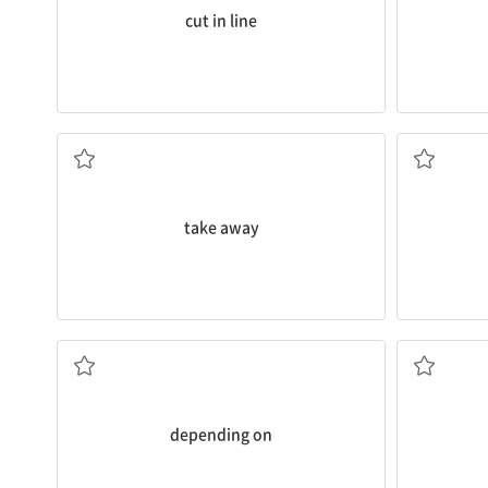
cut in line
없애다[빼앗다], 가져가다[데려가다]
take away
...에 따라
depending on