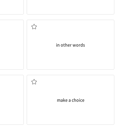
다
다시 말해서
in other words
 해요
선택하다
make a choice
급[제공]하다
(서두르지 않고) 천천히 하다