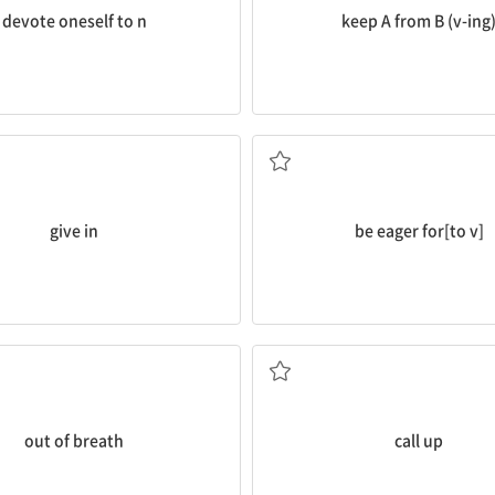
devote oneself to n
keep A from B (v-ing
굴복하다, 제출하다
열망하다[간절히 바라다
give in
be eager for[to v]
숨이 차서
전화하다
out of breath
call up