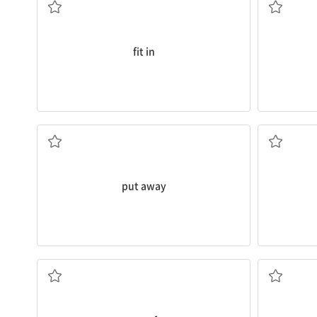
fit in
(보관 장소에) 치우다
A를 
put away
...을 제외하고