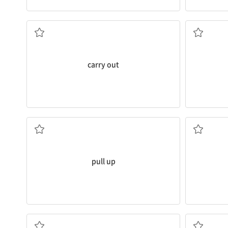
수행[이행]하다
carry out
(차를) 멈추다, 잡아 올리다
운동하다, (
pull up
대조적으로
.