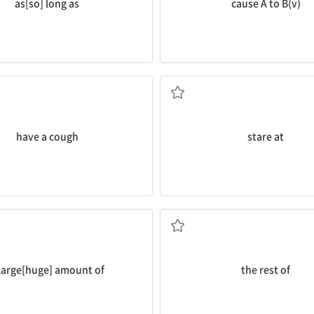
as[so] long as
cause A to B(v)
기침하다
빤히 보다, 응시하다
have a cough
stare at
많은 양의
...의 나머지[나머지의 ...
large[huge] amount of
the rest of