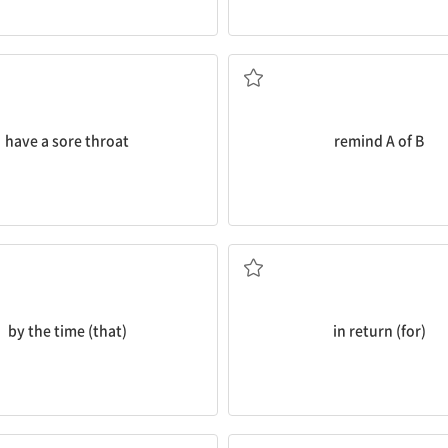
목이 아프다
A에게 B를 떠올리게[생각나게
have a sore throat
remind A of B
...할 즈음, ...할 때까지
(...에 대한) 보답으로[대가
by the time (that)
in return (for)
A를 B로 나누다
...로 향하다[향해 나아가