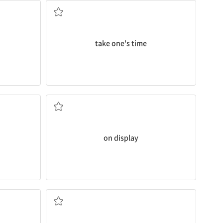
take one's time
없다
전시[진열]된
on display
하다
 하다]
조심해서 걷다[발밑을 조심하다], (행동을) 조심