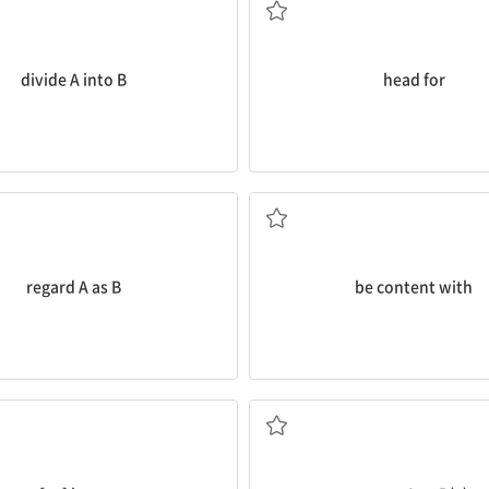
divide A into B
head for
B로 여기다[간주하다, 생각하다]
...에 만족하다
regard A as B
be content with
~하기만 하면[~하는 한]
A가 B하게 하다