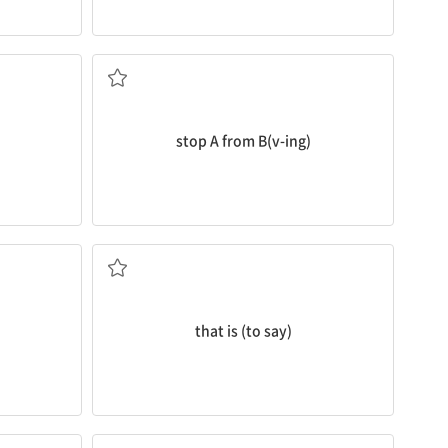
] 하다
A가 B하는 것을 막다[못하게 하다]
stop A from B(v-ing)
로]
즉
that is (to say)
다]
나누어 주다