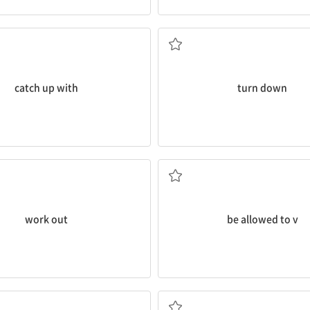
따라잡다
(소리 등을) 낮추다, 거절[거
catch up with
turn down
어 가다
...하도록 허락[허용]되
문제를) 풀다, (계획을) 세우다, 잘되
work out
be allowed to v
..에 찬성하여, ...을 위하여
숨을 들이쉬다/내쉬다