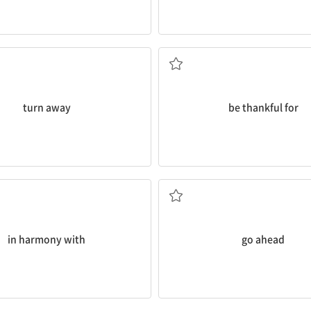
서다, (몸을) 딴 데로 돌리다
...에 대해 감사히 여기
turn away
be thankful for
...와 조화를 이루어
시작하다, (회화에서) 그렇게
in harmony with
go ahead
...을 태워 주다
A(사람, 사물)에게 B(사물)를 공