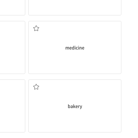
중앙의
약; 의학
medicine
빵집, 제과점
bakery
(만약) ~라면