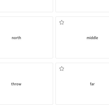
북쪽; 북쪽의
가운데, 중앙; 가운데의, 
north
middle
던지다
멀리; 먼
throw
far
~이 되다, ~해지다
야생의, 자연 그대로의