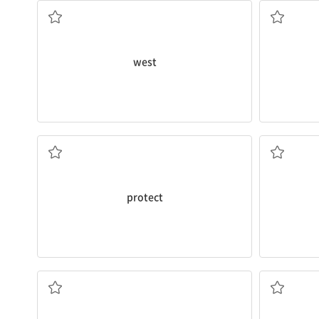
west
보호하다, 지키다
protect
잎, 나뭇잎