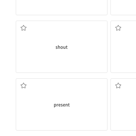
소리치다, 외치다
shout
현재의; 참석[출석]한
present
서쪽; 서쪽의