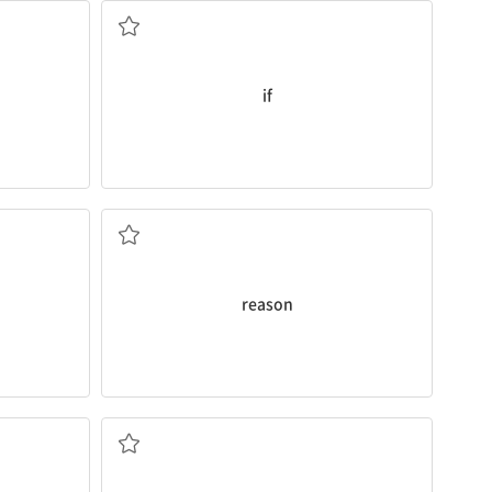
if
이유, 까닭
reason
조부모(할아버지와 할머니)