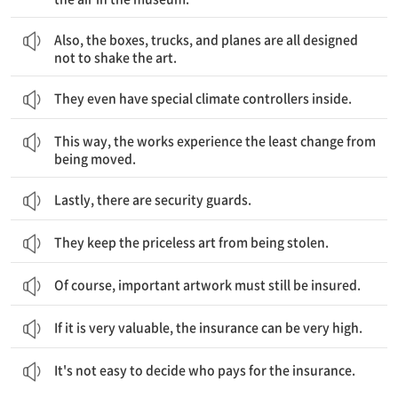
또한 상자들과 트럭들 그리고 비행기들은 모두 그 예술품을 흔들지 않게 설계된다.
Also, the boxes, trucks, and planes are all designed
not to shake the art.
They even have special climate controllers inside.
이런 식으로, 예술품들은 이동으로 인해 생기는 최소한의 변화를 경험한다.
This way, the works experience the least change from
being moved.
Lastly, there are security guards.
They keep the priceless art from being stolen.
Of course, important artwork must still be insured.
If it is very valuable, the insurance can be very high.
않다.
누가 보험료를 지불하는지를 결정하는 것은 쉽지
It's not easy to decide who pays for the insurance.