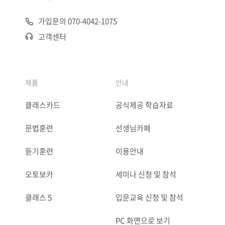
가입문의 070-4042-1075
고객센터
제품
안내
클래스카드
공식제공 학습자료
문법훈련
선생님카페
듣기훈련
이용안내
오토보카
세미나 신청 및 참석
클래스 5
입문교육 신청 및 참석
PC 화면으로 보기