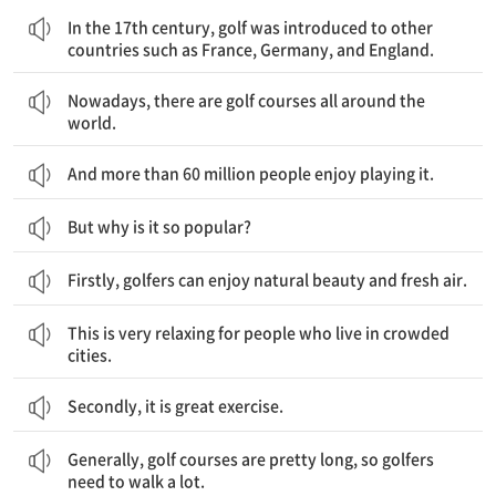
In the 17th century, golf was introduced to other
countries such as France, Germany, and England.
오늘날에는 전 세계에 골프장이 있다.
Nowadays, there are golf courses all around the
world.
And more than 60 million people enjoy playing it.
But why is it so popular?
Firstly, golfers can enjoy natural beauty and fresh air.
이것은 복잡한 도시에 사는 사람들에게는 큰 휴식이 된다.
This is very relaxing for people who live in crowded
cities.
Secondly, it is great exercise.
일반적으로 골프장은 매우 길어서 골퍼들은 많이 걸어야 한다.
Generally, golf courses are pretty long, so golfers
need to walk a lot.