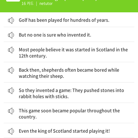
16 카드
|
netutor
Golf has been played for hundreds of years.
But no one is sure who invented it.
대부분의 사람들은 그것이 12세기에 스코틀랜드에서 시작되었다고 생각한다.
Most people believe it was started in Scotland in the
12th century.
그 당시 양치기들은 그들의 양을 지키는 동안 종종 지루해졌다.
Back then, shepherds often became bored while
watching their sheep.
그래서 그들은 게임을 하나 발명했는데, 그것은 막대기로 토끼 굴에 돌을 밀어 넣는 것이었다.
So they invented a game: They pushed stones into
rabbit holes with sticks.
이 게임은 곧 전국 곳곳에서 인기를 얻게 되었다.
This game soon became popular throughout the
country.
Even the king of Scotland started playing it!
17세기에 골프는 프랑스, 독일, 영국 같은 다른 나라들에 소개되었다.