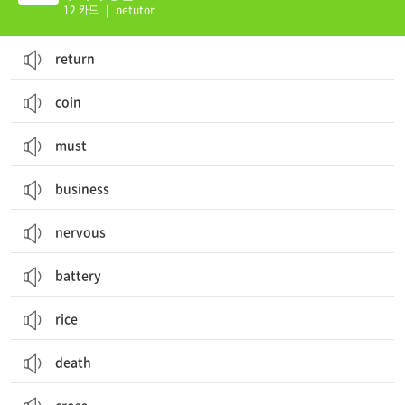
12 카드
|
netutor
return
coin
must
business
nervous
battery
rice
death