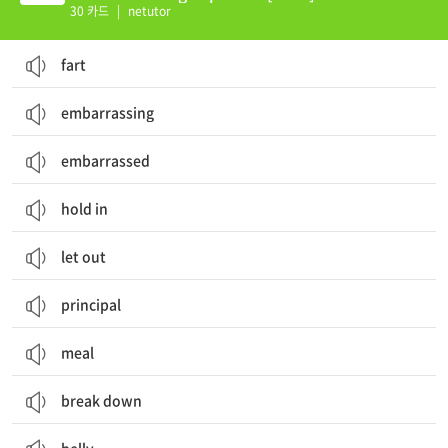
30 카드
|
netutor
fart
embarrassing
embarrassed
hold in
let out
principal
meal
break down