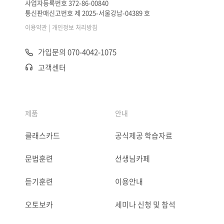
사업자등록번호 372-86-00840
통신판매신고번호 제 2025-서울강남-04389 호
|
이용약관
개인정보 처리방침
가입문의 070-4042-1075
고객센터
제품
안내
클래스카드
공식제공 학습자료
문법훈련
선생님카페
듣기훈련
이용안내
오토보카
세미나 신청 및 참석