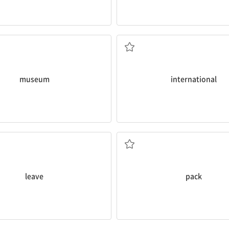
박물관, 미술관
국제적인
museum
international
나다; ~한 상태로 놓아두다
포장하다
leave
pack
흔들다, 진동을 가하다
기후