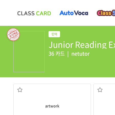
Junior Reading E
36 카드
|
netutor
예술품
artwork