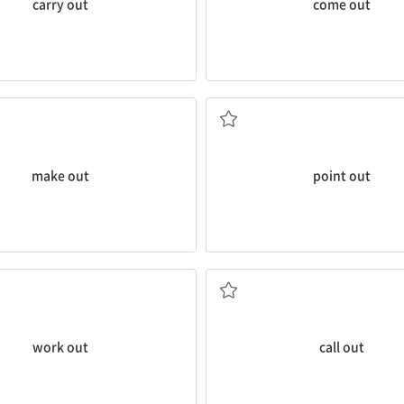
carry out
come out
다
애써) 이해하다; 분간해내다
가리키다, 지적하다; (사실, 실수 등
make out
point out
모색해내다; 계산하다
큰 소리로 외치다
다; 결국 ...하게 되다; (해결책 등을)
work out
call out