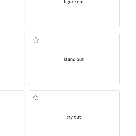
figure out
두드러지다, 눈에 띄다
을) 지적해주
stand out
고함지르다, 절규하다
cry out