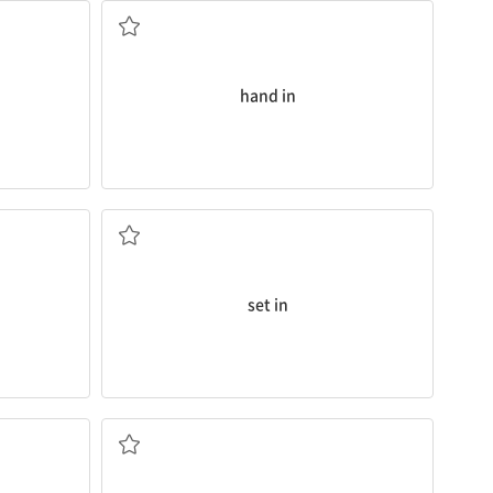
hand in
(병, 궂은 날씨 등이) 시작되다
set in
하다
...에 상당히 관심을 가지다, ...에 푹 빠져있다