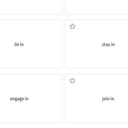
달려있다, ...에 있다; 늦잠을 자다
집에 있다, 외출하지 않
lie in
stay in
여하게 하다
합류하다, 동참하다
다, 참여하다; ...에 관여하게 하다, 참
engage in
join in
사건, 논쟁 등에) 개입하다
잠깐 들르다, 불쑥 방문하