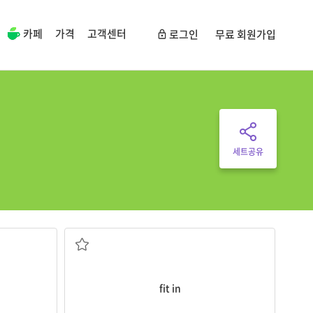
카페
가격
고객센터
로그인
무료 회원가입
세트공유
다; (그룹의) 구성원들과 잘 어울리다
) 필요한 항목
(일 등을) 할 시간을 내다, (...에게) 시간을 내주
fit in