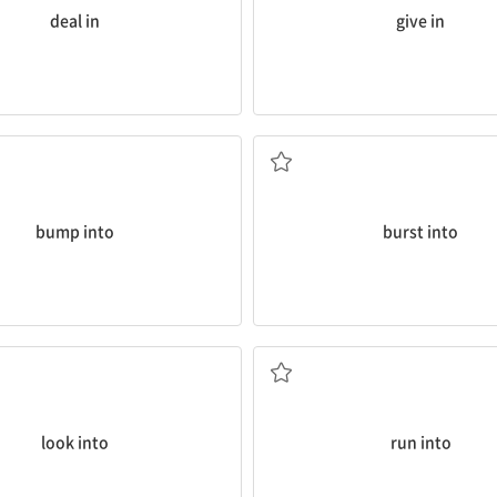
deal in
give in
을) 우연히 만나다; ...에 부딪치다
갑자기 ...하다
bump into
burst into
조사하다, 연구하다
우연히 만나다; (차 등이) ...에
look into
run into