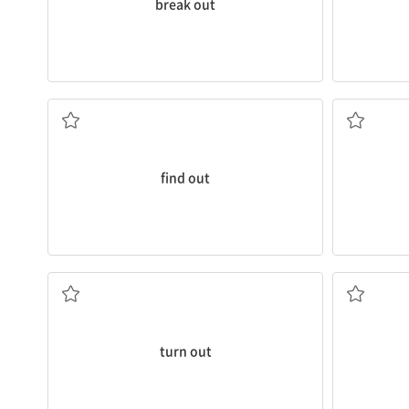
break out
발견하다, 알아내다, 알게 되다
(
find out
판명되다, 결국 ...임이 드러나다
(일이) 잘 되
turn out