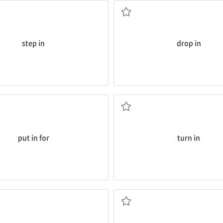
step in
drop in
응모하다, 신청하다
손수 건네다; 제출하다
put in for
turn in
매매하다, 장사하다
(뜻을 굽혀) 굴복하다, 응