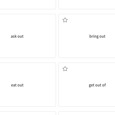
) ...을 불러내다, 데이트 신청하다
끌어내다, 발휘하다; 발휘되
ask out
bring out
외식하다
...에서 나가다, 떠나다; (해야 할 
eat out
get out of
보, 비밀 등이) 누설되다, 새다
(현관까지) 배웅하다