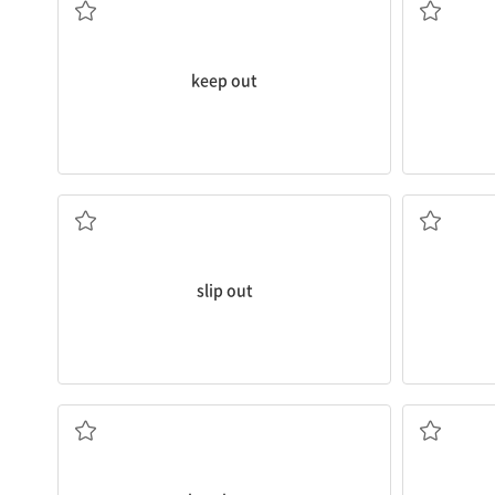
keep out
무심코[엉겁결에] 말해지다
정
slip out
(화재, 전쟁 등이) 발생하다, 발발하다