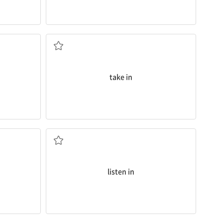
다
숙박시키다; 섭취하다; 이해하다
take in
(전화, 남의 말 등을) 엿듣다, 도청하다
listen in
다
손으로 건네다; 제출하다