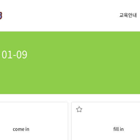
교육안내
01-09
들어오다
을 써넣다
들어오다; 입장하다; (돈이) 수입으로
(구멍, 빈 곳을) 메우다; (문서 등에
come in
fill in