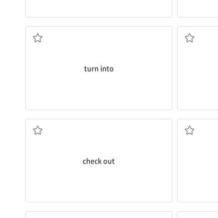
...이 되다, ...으로 변하다; ...이 ~가 되게 하다
(외출 등에
turn into
(호텔 등에서) 계산을 하고 나오다
check out
...을 안으로 들이지 않다, 들어오지 못하게 하다
(정