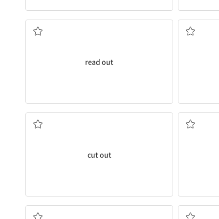
큰 소리로 읽다
(의견 등을
read out
제거하다; 그만두다
cut out
(...의 말을) 끝까지 듣다