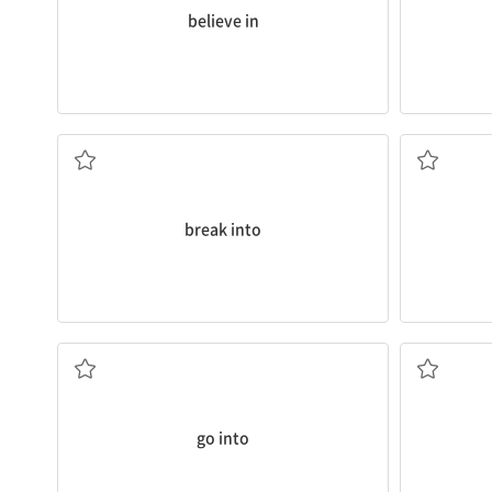
believe in
(대화 등에) 말참견하다
(아는 사람
(집, 점포에) 침입하다; 갑자기 ...하기 시작하다;
break into
어가다
(일 등을) 시작하다; (시간, 돈, 노력 등이) ...에 들
go into