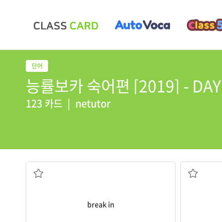
능률보카 숙어편 [2019] - DAY 
123 카드
|
netutor
침입하다
집[방]에 
break in