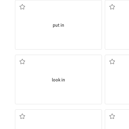
put in
잠깐 들르다
look in
...의 존재를 믿다