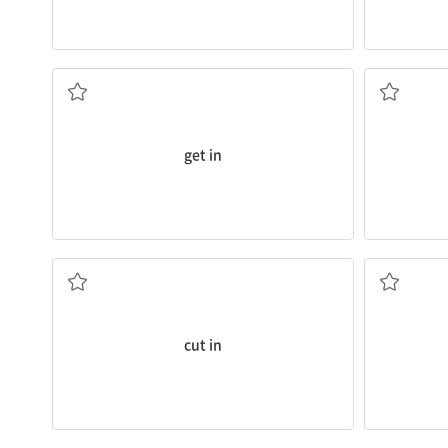
회하다
...에 
안으로 들어가다; (택시 등을) 타다; 입학하다; 입
get in
(남의 대화에) 끼어들다, 말을 자르다
...에 관여하
cut in
말참견하다
(