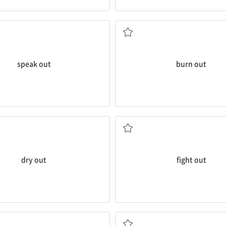
말하다
진하게 하다
) 거리낌 없이 이야기하다, 분명하게
다 태워버리다; 타버리다; (과로 따
speak out
burn out
완전히 마르다
(해결될 때까지 끝까지) 싸
dry out
fight out
계획을 세밀하게 세우다
면밀히 계획하다