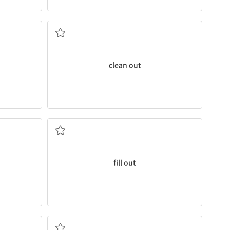
말끔히 청소하다, 치우다
위로) 기진맥
clean out
우다
(용지, 빈칸 등에) 필요사항을 작성하다
fill out
다 팔아버리다; 다 팔리다