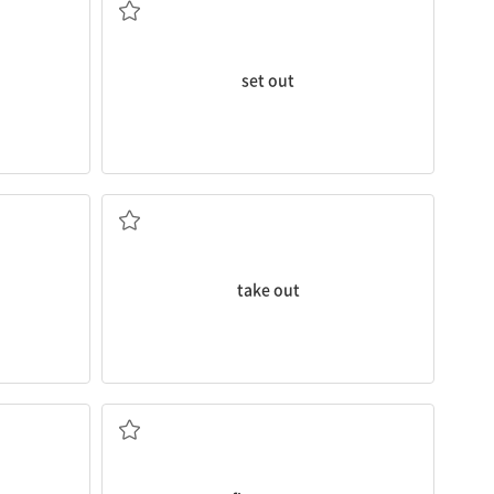
set out
주다
; 눈에 띄다,
꺼내다, 끄집어내다; 데리고 나가다, 외출을 시켜
take out
..이 되다
이해하다
나오다; (뉴스