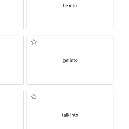
be into
에 연루되다; (옷 등을) 입다, 신다
...에 들어가다; (학교 등의) 입학 허가를 받다; ...
get into
 충돌하다
...을 설득하여 ~하게 하다
talk into