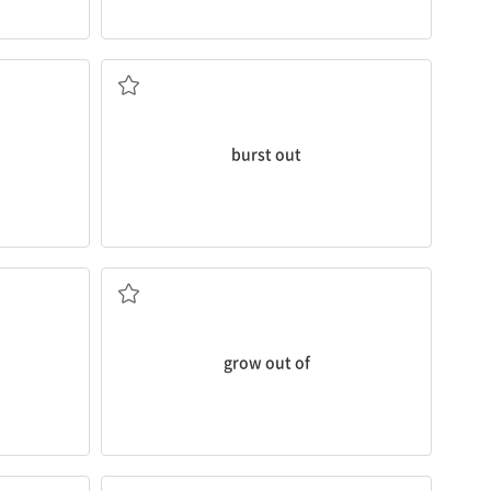
게 하다
갑자기 ...하다, ...을 터뜨리다
burst out
져서 입을 수 없게 되다
일을) 피하다
...에서 생기다; ...에서 벗어나다; (옷 등이) 작아
grow out of
(여행 등을) 떠나다, 출발하다; 배치하다