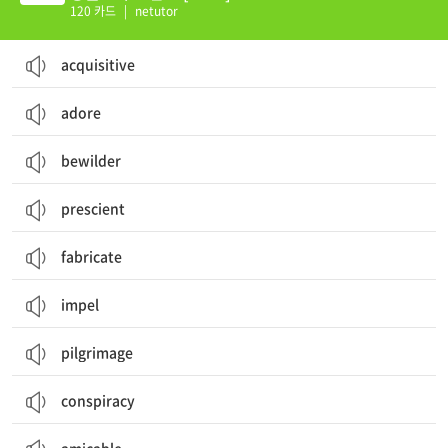
120 카드
|
netutor
acquisitive
adore
bewilder
prescient
fabricate
impel
pilgrimage
conspiracy