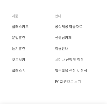
제품
안내
클래스카드
공식제공 학습자료
문법훈련
선생님카페
듣기훈련
이용안내
오토보카
세미나 신청 및 참석
클래스 5
입문교육 신청 및 참석
PC 화면으로 보기