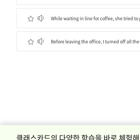
커피가 나오기를 기다리면서 그녀는 와이파이에 
While waiting in line for coffee, she tried to 
사무실을 떠나기 전에 나는 모든 불을 껐다.
Before leaving the office, I turned off all the
클래스카드의 다양한 학습을 바로 체험해