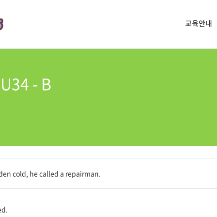
교육안내
34 - B
공을 불렀다.
den cold, he called a repairman.
ed.