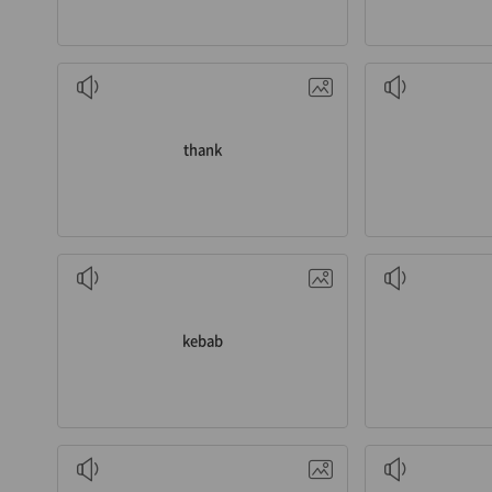
v. 고마워하다
thank
n. 케밥
감
kebab
n. 자