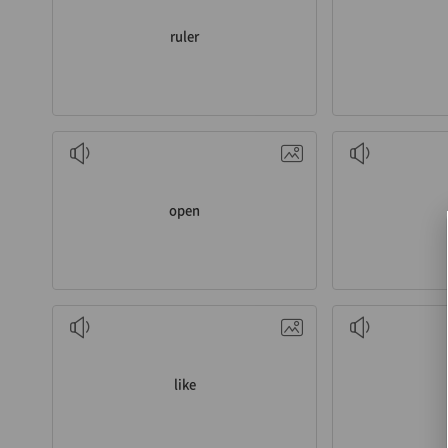
ruler
v. 열다
감. 네
open
v. 좋아하다
like