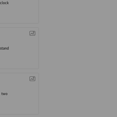
clock
. 일어서다
stand
n. 둘
two