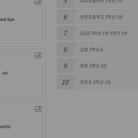
5
SVO잉글리쉬 3학년 1반
6
남천초등학교 3학년 1반
ood-bye
7
2020 3학년 1반 3학년 1반
8
삽량 3학년 A
n. 여섯
9
청량 3학년 2반
six
10
창천초 3학년 1반
. 바이올린
violin