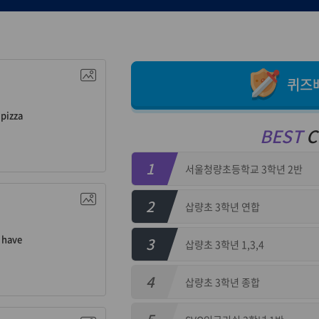
n. 피자
퀴즈
pizza
BEST
C
1
서울청량초등학교 3학년 2반
. 가지다
2
삽량초 3학년 연합
have
3
삽량초 3학년 1,3,4
4
삽량초 3학년 종합
감. 안녕