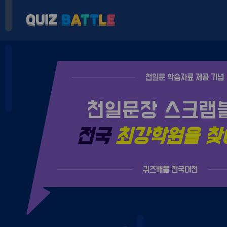
천일문 학습자료 제공 기념
천일문장 스크램
전국
최강학원을 찾
퀴즈배틀 전국대전