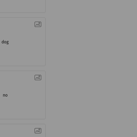
n. 개
dog
. 아니(요)
no
n. 넷