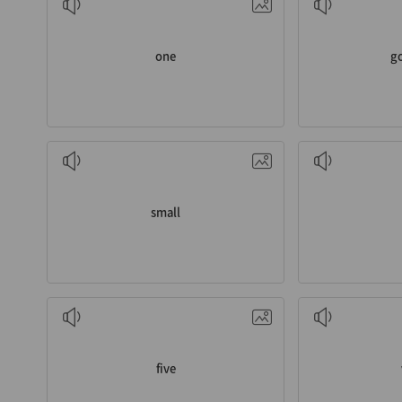
one
g
a. 작은
small
n. 다섯
n
five