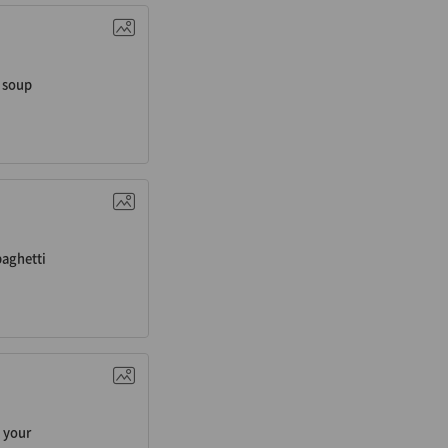
n. 수프
soup
. 스파게티
paghetti
ron. 너의
your