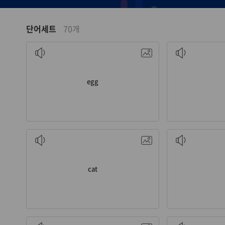
단어세트
70개
n. 달걀, 계란
egg
n. 고양이
v
cat
n. 하나