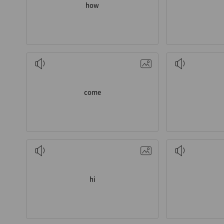
how
v. 오다
v
come
감. 안녕
hi