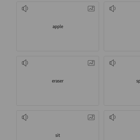
n. 사과
apple
n. 지우개
n
eraser
s
v. 앉다
p
sit