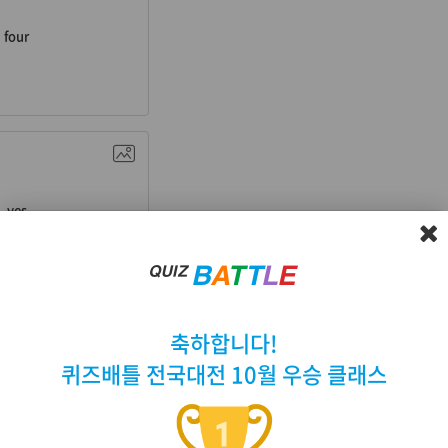
four
, 응, 그래(요)
yes
a. 많은
축하합니다!
퀴즈배틀 전국대전 10월 우승 클래스
many