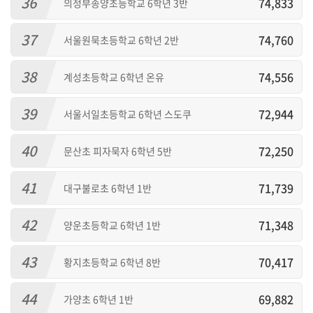
36
74,833
의정부송양초등학교 6학년 3반
37
74,760
서울원묵초등학교 6학년 2반
38
74,556
계성초등학교 6학년 온유
39
72,944
서울서일초등학교 6학년 스도쿠
40
72,250
문산초 피자묵자 6학년 5반
41
71,739
대구불로초 6학년 1반
42
71,348
양운초등학교 6학년 1반
43
70,417
황지초등학교 6학년 8반
44
69,882
가양초 6학년 1반