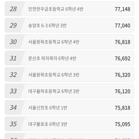
28
77,148
인천먼우금초등학교 6학년 4반
29
77,040
송양초 6-3 6학년 3반
30
76,818
서울원묵초등학교 6학년 4반
31
76,692
문산초 피자묵자 6학년 4반
32
76,320
서울원묵초등학교 6학년 3반
33
76,120
대구율하초등학교 6학년 3반
34
75,818
서울신천초 6학년 1반
35
75,095
대구불로초 6학년 3반