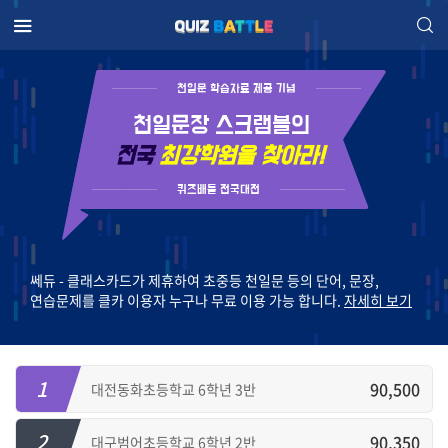
천일문 학습자료 제공 기념
천일문장 스크램블의
전국
최강학원을 찾아라!
퀴즈배틀 전국대전
쎄듀 - 클래스카드가 제휴하여 초중등 천일문 등의 단어, 문장,
연습문제를 클카 이용자 누구나 무료 이용 가능 합니다.
자세히 보기
1
90,500
대전동화초등학교 6학년 3반
2
90,350
대구범어초등학교 6학년 2반