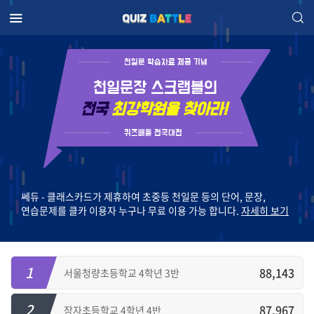
천일문 학습자료 제공 기념
천일문장 스크램블의
전국
최강학원을 찾아라!
퀴즈배틀 전국대전
쎄듀 - 클래스카드가 제휴하여 초중등 천일문 등의 단어, 문장,
연습문제를 클카 이용자 누구나 무료 이용 가능 합니다.
자세히 보기
1
88,143
서울청량초등학교 4학년 3반
2
87,967
장자초등학교 4학년 4반