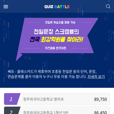
천일문 학습자료 제공 기념
천일문장 스크램블의
전국
최강학원을 찾아라!
퀴즈배틀 전국대전
쎄듀 - 클래스카드가 제휴하여 초중등 천일문 등의 단어, 문장,
연습문제를 클카 이용자 누구나 무료 이용 가능 합니다.
자세히 보기
1
89,750
청주외국어고등학교 영어과
2
86,450
청주외국어고등학교 1학년 5반